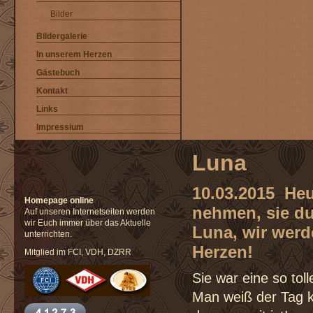
Bilder
Bildergalerie
In unserem Herzen
Gästebuch
Kontakt
Links
Impressium
Luna
10.03.2015 He
Homepage online
nehmen, sie d
Auf unseren Internetseiten werden
wir Euch immer über das Aktuelle
Luna, wir werd
unterrichten.
Herzen!
Mitglied im FCI, VDH, DZRR
Sie war eine so tol
Man weiß der Tag k