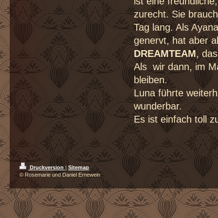
ist eine freundlic
zurecht. Sie brauch
Tag lang. Als Ayan
genervt, hat aber a
DREAMTEAM
, da
Als wir dann, im M
bleiben.
Luna führte weiter
wunderbar.
Es ist einfach toll
Druckversion
|
Sitemap
© Rosemarie und Daniel Ernewein