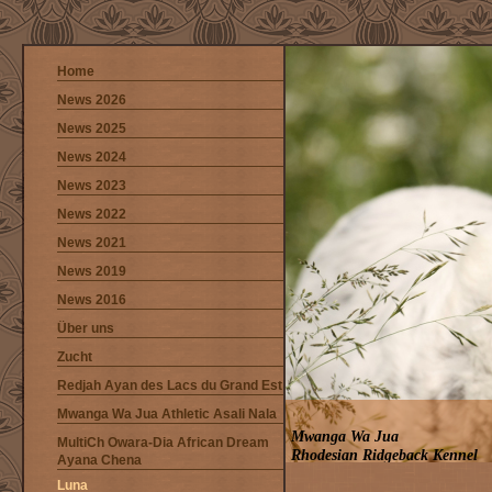
Home
News 2026
News 2025
News 2024
News 2023
News 2022
News 2021
News 2019
News 2016
Über uns
Zucht
Redjah Ayan des Lacs du Grand Est
Mwanga Wa Jua Athletic Asali Nala
Mwanga Wa Jua
MultiCh Owara-Dia African Dream
Rhodesian Ridgeback Kennel
Ayana Chena
Luna